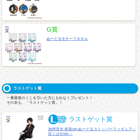
G賞
ぬーどるモチーフタオル
ラストゲット賞
一番最後のくじを引いた方にもれなくプレゼント！
その名も、「ラストゲット賞」！
ラストゲット賞
加州清光 祝装ver.ぬーどるストッパーフィギュア～
目くばせver.～