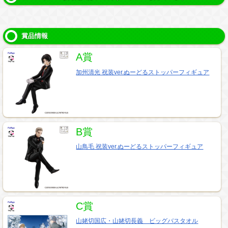
賞品情報
A賞
加州清光 祝装ver.ぬーどるストッパーフィギュア
B賞
山鳥毛 祝装ver.ぬーどるストッパーフィギュア
C賞
山姥切国広・山姥切長義 ビッグバスタオル