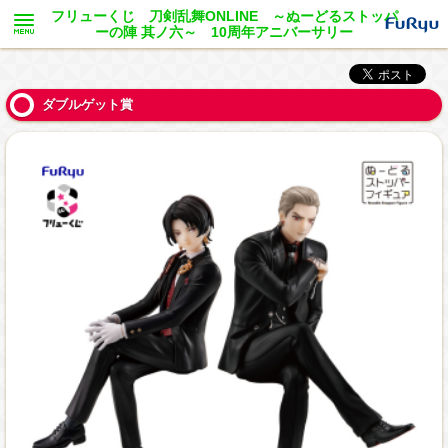
フリューくじ 刀剣乱舞ONLINE ～ぬーどるストッパ
ーの陣 其ノ六～ 10周年アニバーサリー
ダブルゲット賞