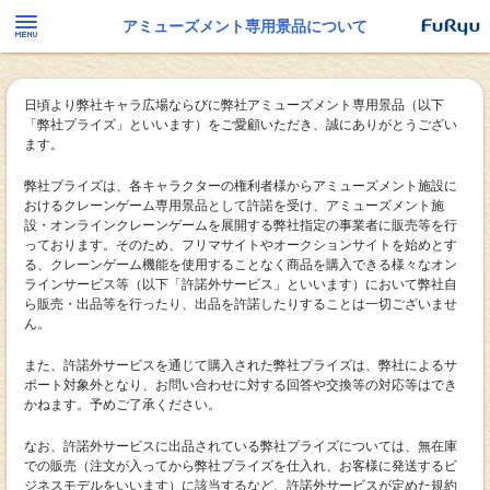
アミューズメント専用景品について
日頃より弊社キャラ広場ならびに弊社アミューズメント専用景品（以下
「弊社プライズ」といいます）をご愛顧いただき、誠にありがとうござい
ます。
弊社プライズは、各キャラクターの権利者様からアミューズメント施設に
おけるクレーンゲーム専用景品として許諾を受け、アミューズメント施
設・オンラインクレーンゲームを展開する弊社指定の事業者に販売等を行
っております。そのため、フリマサイトやオークションサイトを始めとす
る、クレーンゲーム機能を使用することなく商品を購入できる様々なオン
ラインサービス等（以下「許諾外サービス」といいます）において弊社自
ら販売・出品等を行ったり、出品を許諾したりすることは一切ございませ
ん。
また、許諾外サービスを通じて購入された弊社プライズは、弊社によるサ
ポート対象外となり、お問い合わせに対する回答や交換等の対応等はでき
かねます。予めご了承ください。
なお、許諾外サービスに出品されている弊社プライズについては、無在庫
での販売（注文が入ってから弊社プライズを仕入れ、お客様に発送するビ
ジネスモデルをいいます）に該当するなど、許諾外サービスが定めた規約