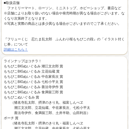
■取扱店舗
ファミリーマート、ローソン、ミニストップ、ホビーショップ、書店など
※店舗によりお取り扱いのない場合や発売時期が異なる場合がございます。な
くなり次第終了となります。
※写真と実際の商品とは多少異なる場合がございますのでご了承ください。
『フリューくじ 忍たま乱太郎 ふんわり桜もちぴこの段』の「イラスト付く
じ券」について
詳細はこちら！
ラインナップはコチラ！
もちぴこBIGぬいぐるみ 潮江文次郎 賞
もちぴこBIGぬいぐるみ 立花仙蔵 賞
もちぴこBIGぬいぐるみ 中在家長次 賞
もちぴこBIGぬいぐるみ 七松小平太 賞
もちぴこBIGぬいぐるみ 善法寺伊作 賞
もちぴこBIGぬいぐるみ 食満留三郎 賞
もちぴこぬいぐるみ 賞
（猪名寺乱太郎、摂津のきり丸、福富しんべヱ
潮江文次郎、立花仙蔵、中在家長次、七松小平太
善法寺伊作、食満留三郎、土井半助、山田利吉）
ポーチ 賞
（猪名寺乱太郎・摂津のきり丸・福富しんべヱ
潮江文次郎、立花仙蔵、中在家長次、七松小平太