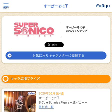
すーぱーそに子
お気に入りキャラクターに登録する
キャラ広場プライズ
2026年06月 第4週
すーぱーそに子
BiCute Bunnies Figureー逆バニーー
取扱店一覧