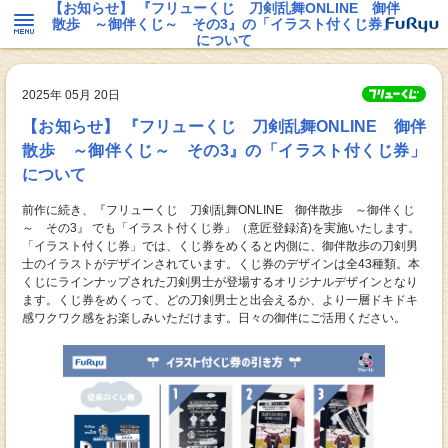
【お知らせ】 『フリューくじ 刀剣乱舞ONLINE 御伴
散歩 ～御伴くじ～ その3』の「イラスト付くじ券」
について
2025年 05月 20日
【お知らせ】 『フリューくじ 刀剣乱舞ONLINE 御伴
散歩 ～御伴くじ～ その3』の「イラスト付くじ券」
について
前作に続き、『フリューくじ 刀剣乱舞ONLINE 御伴散歩 ～御伴くじ
～ その3』 でも「イラスト付くじ券」（意匠登録済)を実施いたします。
「イラスト付くじ券」では、くじ券をめくると内側に、御伴散歩の刀剣男
士のイラストがデザインされています。くじ券のデザインは全43種類。本
くじにラインナップされた刀剣男士が登場するオリジナルデザインとなり
ます。くじ券をめくって、どの刀剣男士と出会えるか、より一層ドキドキ
感ワクワク感をお楽しみいただけます。日々の御伴にご活用ください。