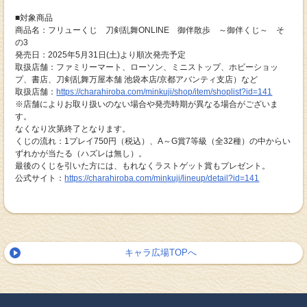
■対象商品
商品名：フリューくじ 刀剣乱舞ONLINE 御伴散歩 ～御伴くじ～ そ
の3
発売日：2025年5月31日(土)より順次発売予定
取扱店舗：ファミリーマート、ローソン、ミニストップ、ホビーショッ
プ、書店、刀剣乱舞万屋本舗 池袋本店/京都アバンティ支店）など
取扱店舗：
https://charahiroba.com/minkuji/shop/item/shoplist?id=141
※店舗によりお取り扱いのない場合や発売時期が異なる場合がございま
す。
なくなり次第終了となります。
くじの流れ：1プレイ750円（税込）、A～G賞7等級（全32種）の中からい
ずれかが当たる（ハズレは無し）。
最後のくじを引いた方には、もれなくラストゲット賞もプレゼント。
公式サイト：
https://charahiroba.com/minkuji/lineup/detail?id=141
キャラ広場TOPへ